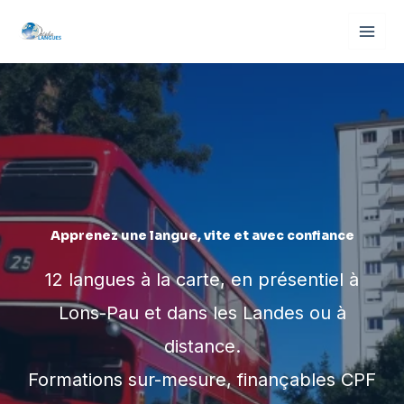
Aller
au
contenu
Apprenez une langue, vite et avec confiance
12 langues à la carte, en présentiel à
Lons-Pau et dans les Landes ou à
distance.
Formations sur-mesure, finançables CPF