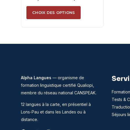
de
Ce
prix :
CHOIX DES OPTIONS
produit
930,00€
a
à
plusieurs
3
variations.
190,00€
Les
options
peuvent
être
Serv
Alpha Langues
— organisme de
choisies
formation linguistique certifié Qualiopi,
sur
Formation
membre du
réseau national CANSPEAK
.
Tests & Ce
la
12 langues à la carte, en présentiel à
Traductio
page
Lons-Pau et dans les Landes ou à
Séjours l
du
distance.
produit