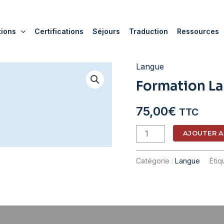
tions
Certifications
Séjours
Traduction
Ressources
Langue
Formation L
75,00
€
TTC
quantité
AJOUTER A
de
Formation
Catégorie :
Langue
Étiq
Langue