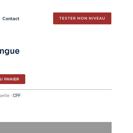
Contact
TESTER MON NIVEAU
angue
U PANIER
uette :
CPF