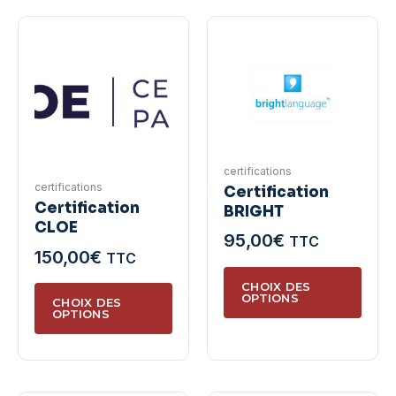
certifications
certifications
Certification
Certification
BRIGHT
CLOE
95,00
€
TTC
150,00
€
TTC
Ce
CHOIX DES
Ce
produ
OPTIONS
CHOIX DES
produit
OPTIONS
a
a
plusie
plusieurs
variat
variations.
Les