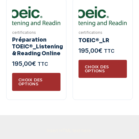
Les
optio
options
peuve
peuvent
être
être
chois
certifications
certifications
choisies
sur
Préparation
TOEIC®_LR
sur
la
TOEIC®_Listening
195,00
€
TTC
la
& Reading Online
page
page
du
Ce
195,00
€
TTC
du
CHOIX DES
produ
produ
OPTIONS
Ce
produit
a
CHOIX DES
produit
OPTIONS
plusie
a
variat
plusieurs
Les
variations.
optio
Les
peuve
options
être
Insert HTML text here.
peuvent
chois
être