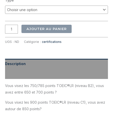
Type
à
220,00€
quantité
AJOUTER AU PANIER
de
Préparation
UGS :
ND
Catégorie :
certifications
TOEIC_LR_
Description
Informations complémentaires
Vous visez les 750/785 points TOEIC®LR (niveau B2), vous
avez entre 650 et 700 points ?
Vous visez les 900 points TOEIC®LR (niveau C1), vous avez
autour de 850 points?