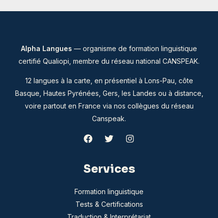
sur
choisies
la
sur
page
la
du
Alpha Langues
— organisme de formation linguistique
page
produ
certifié Qualiopi, membre du
réseau national CANSPEAK
.
du
produit
12 langues à la carte, en présentiel à Lons-Pau, côte
Basque, Hautes Pyrénées, Gers, les Landes ou à distance,
voire partout en France via nos collègues du réseau
Canspeak.
Services
Formation linguistique
Tests & Certifications
Traduction & Interprétariat