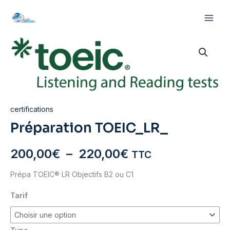
Aller
au
contenu
certifications
Préparation TOEIC_LR_
Plage
200,00
€
–
220,00
€
TTC
de
Prépa TOEIC® LR Objectifs B2 ou C1
Tarif
prix :
200,00€