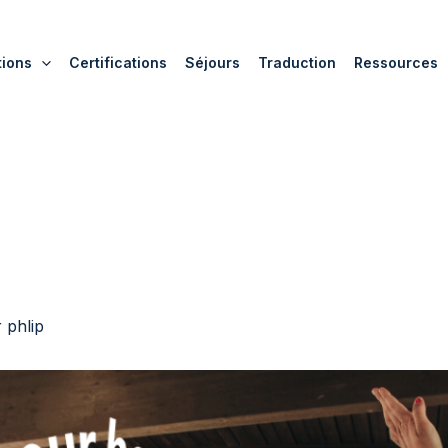
tions
Certifications
Séjours
Traduction
Ressources
r
phlip