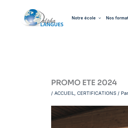
Aller
au
Notre école
Nos forma
contenu
PROMO ETE 2024
/
ACCUEIL
,
CERTIFICATIONS
/ Pa