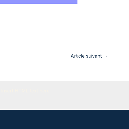
Article suivant
→
Insert HTML text here.