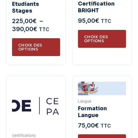
Certification
Etudiants
BRIGHT
Stages
95,00
€
225,00
€
–
TTC
Plage
390,00
€
TTC
Ce
de
CHOIX DES
produ
Ce
OPTIONS
prix :
CHOIX DES
a
produit
OPTIONS
225,00€
plusie
a
à
variat
plusieurs
390,00€
Les
variations.
optio
Les
peuve
options
être
peuvent
Langue
chois
être
Formation
sur
choisies
Langue
la
sur
75,00
€
TTC
page
la
du
page
certifications