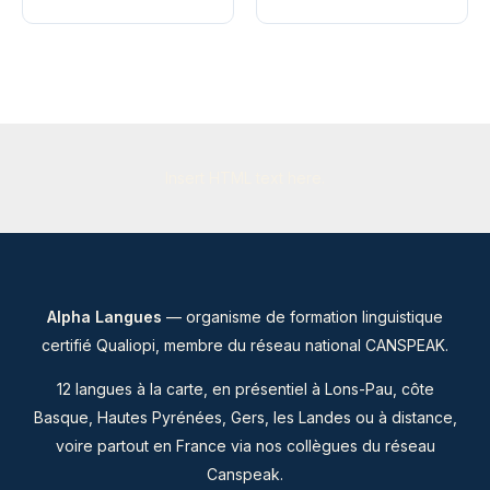
variat
plusieurs
Les
variations.
optio
Les
peuve
options
être
peuvent
chois
être
sur
Insert HTML text here.
choisies
la
sur
page
la
du
page
produ
du
Alpha Langues
— organisme de formation linguistique
produit
certifié Qualiopi, membre du
réseau national CANSPEAK
.
12 langues à la carte, en présentiel à Lons-Pau, côte
Basque, Hautes Pyrénées, Gers, les Landes ou à distance,
voire partout en France via nos collègues du réseau
Canspeak.