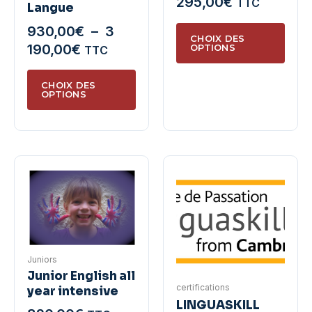
295,00
€
TTC
Langue
produit
Ce
930,00
€
–
3
CHOIX DES
produ
Plage
190,00
€
OPTIONS
TTC
a
de
Ce
plusie
prix :
CHOIX DES
produit
OPTIONS
variat
930,00€
a
Les
à
plusieurs
optio
3
variations.
peuve
190,00€
Les
être
options
chois
peuvent
sur
être
la
choisies
page
sur
Juniors
du
la
Junior English all
produ
certifications
year intensive
page
LINGUASKILL
du