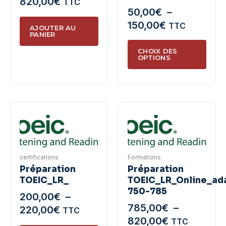
820,00
€
TTC
50,00
€
–
produit
Plage
150,00
€
TTC
AJOUTER AU
PANIER
de
Ce
prix :
CHOIX DES
produ
OPTIONS
50,00€
a
à
plusie
150,00€
variat
Les
optio
peuve
être
certifications
Formations
chois
Préparation
Préparation
sur
TOEIC_LR_
TOEIC_LR_Online_ada
la
750-785
200,00
€
–
page
785,00
€
–
Plage
220,00
€
TTC
du
Plage
820,00
€
de
TTC