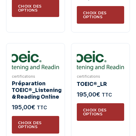
produ
Ce
de
prix :
CHOIX DES
Ce
produit
OPTIONS
prix :
200,00€
CHOIX DES
produ
a
OPTIONS
785,00€
à
a
plusieurs
à
220,00€
plusie
variations.
820,00€
variat
Les
Les
options
optio
peuvent
peuve
être
être
choisies
certifications
certifications
chois
sur
Préparation
TOEIC®_LR
sur
la
TOEIC®_Listening
195,00
€
TTC
la
page
& Reading Online
page
du
Ce
195,00
€
TTC
du
CHOIX DES
produit
produ
OPTIONS
Ce
produ
a
CHOIX DES
produit
OPTIONS
plusie
a