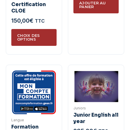
AJOUTER AU
Certification
produ
du
PANIER
CLOE
produit
150,00
€
TTC
Ce
CHOIX DES
produit
OPTIONS
a
plusieurs
variations.
Les
options
peuvent
être
choisies
sur
Juniors
la
Junior English all
Langue
year
page
Formation
du