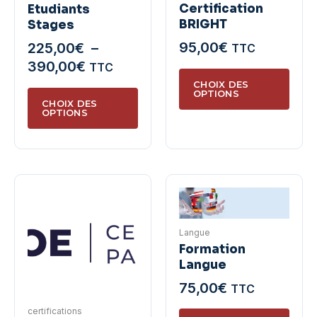
Certification
Etudiants
BRIGHT
Stages
95,00
€
225,00
€
–
TTC
Plage
390,00
€
TTC
Ce
de
CHOIX DES
produ
Ce
OPTIONS
prix :
CHOIX DES
a
produit
OPTIONS
225,00€
plusie
a
à
variat
plusieurs
390,00€
Les
variations.
optio
Les
peuve
options
être
peuvent
Langue
chois
être
Formation
sur
choisies
Langue
la
sur
75,00
€
TTC
page
la
du
page
certifications