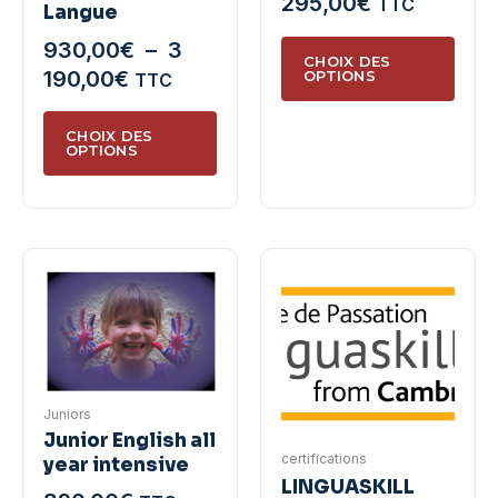
295,00
€
TTC
Langue
produit
Ce
930,00
€
–
3
CHOIX DES
produ
Plage
190,00
€
OPTIONS
TTC
a
de
Ce
plusie
prix :
CHOIX DES
produit
OPTIONS
variat
930,00€
a
Les
à
plusieurs
optio
3
variations.
peuve
190,00€
Les
être
options
chois
peuvent
sur
être
la
choisies
page
sur
Juniors
du
la
Junior English all
produ
certifications
year intensive
page
LINGUASKILL
du