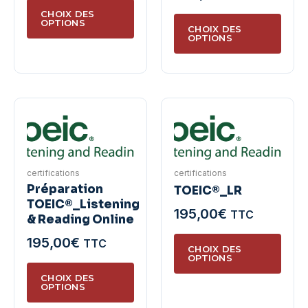
produ
Ce
de
prix :
CHOIX DES
Ce
produit
OPTIONS
prix :
200,00€
CHOIX DES
produ
a
OPTIONS
785,00€
à
a
plusieurs
à
220,00€
plusie
variations.
820,00€
variat
Les
Les
options
optio
peuvent
peuve
être
être
choisies
certifications
certifications
chois
sur
Préparation
TOEIC®_LR
sur
la
TOEIC®_Listening
195,00
€
TTC
la
page
& Reading Online
page
du
Ce
195,00
€
TTC
du
CHOIX DES
produit
produ
OPTIONS
Ce
produ
a
CHOIX DES
produit
OPTIONS
plusie
a