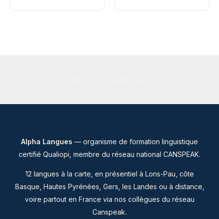
variat
plusieurs
Les
variations.
optio
Les
peuve
options
être
peuvent
chois
être
sur
Insert HTML text here.
choisies
la
sur
page
la
du
page
produ
du
Alpha Langues
— organisme de formation linguistique
produit
certifié Qualiopi, membre du
réseau national CANSPEAK
.
12 langues à la carte, en présentiel à Lons-Pau, côte
Basque, Hautes Pyrénées, Gers, les Landes ou à distance,
voire partout en France via nos collègues du réseau
Canspeak.