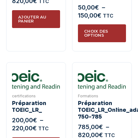
820,00
€
TTC
50,00
€
–
produit
Plage
150,00
€
TTC
AJOUTER AU
PANIER
de
Ce
prix :
CHOIX DES
produ
OPTIONS
50,00€
a
à
plusie
150,00€
variat
Les
optio
peuve
être
certifications
Formations
chois
Préparation
Préparation
sur
TOEIC_LR_
TOEIC_LR_Online_ada
la
750-785
200,00
€
–
page
785,00
€
–
Plage
220,00
€
TTC
du
Plage
820,00
€
de
TTC