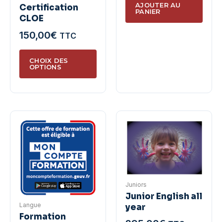
AJOUTER AU
Certification
produ
du
PANIER
CLOE
produit
150,00
€
TTC
Ce
CHOIX DES
produit
OPTIONS
a
plusieurs
variations.
Les
options
peuvent
être
choisies
sur
Juniors
la
Junior English all
Langue
year
page
Formation
du